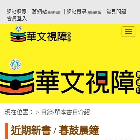
跳
:::上側區塊
教育部華文視障電子圖書館
到
網站導覽
舊網站
網站搜尋
常見問題
(另開新視窗)
(另開新視窗)
主
會員登入
要
內
Toggl
容
navig
華文視障電子圖書網
:::中央區塊
現在位置： > 目錄/單本書目介紹
近期新書 / 暮鼓晨鐘