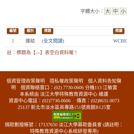
字體大小：
大
中
小
編號
類別
標題
閱讀
1
連結
(全文閱讀)
WCBE
註：標題為【---】表空白資料喔！
:::下側區塊
個資管理政策聲明
隱私權政策聲明
個人資料告知聲
明
個資聯絡窗口：(02) 7730-0606 分機113 江敏雲
本系統由 淡江大學特殊教育資源中心 維護
資源中心電話：(02)7730-0606
傳真：(02)8631-9073
25137 新北市淡水區英專路151號商館B125室
捐款劃撥帳號：17137650 淡江大學募款委員會 (請註明：
特殊教育資源中心系統研發專用)