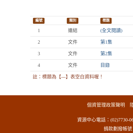
編號
類別
標題
1
連結
(全文閱讀)
2
文件
第1集
3
文件
第2集
4
文件
目錄
註：標題為【---】表空白資料喔！
:::下側區塊
個資管理政策聲明
資源中心電話：(02)7730-06
捐款劃撥帳號：