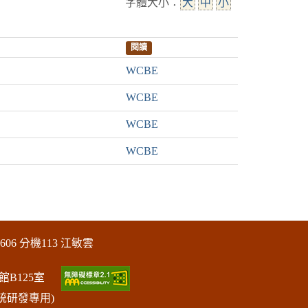
字體大小：
大
中
小
閱讀
WCBE
WCBE
WCBE
WCBE
606 分機113 江敏雲
館B125室
統研發專用)