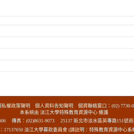
隱私權政策聲明
個人資料告知聲明
個資聯絡窗口：(02) 7730-0
本系統由 淡江大學特殊教育資源中心 維護
06
傳真：(02)8631-9073
25137 新北市淡水區英專路151號商
17137650 淡江大學募款委員會 (請註明：特殊教育資源中心系