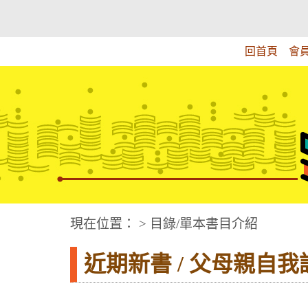
跳
:::上側區塊
教育部華文視障電子圖書館
到
主
回首頁
會
要
內
容
華文視障電子圖書網
:::中央區塊
現在位置： > 目錄/單本書目介紹
近期新書 / 父母親自