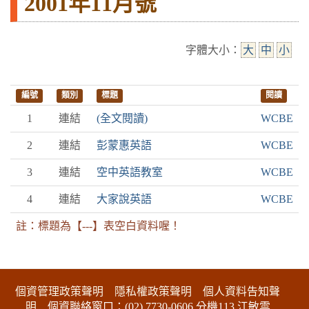
2001年11月號
字體大小：
大
中
小
編號
類別
標題
閱讀
1
連結
(全文閱讀)
WCBE
2
連結
彭蒙惠英語
WCBE
3
連結
空中英語教室
WCBE
4
連結
大家說英語
WCBE
註：標題為【---】表空白資料喔！
:::下側區塊
個資管理政策聲明
隱私權政策聲明
個人資料告知聲
明
個資聯絡窗口：(02) 7730-0606 分機113 江敏雲