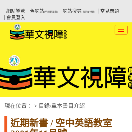
跳
:::上側區塊
教育部華文視障電子圖書館
到
網站導覽
舊網站
網站搜尋
常見問題
(另開新視窗)
(另開新視窗)
主
會員登入
要
內
Toggl
容
navig
華文視障電子圖書網
:::中央區塊
現在位置： > 目錄/單本書目介紹
近期新書 / 空中英語教室