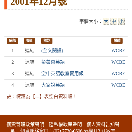
2001年12月號
字體大小：
大
中
小
編號
類別
標題
閱讀
1
連結
(全文閱讀)
WCBE
2
連結
彭蒙惠英語
WCBE
3
連結
空中英語教室實用級
WCBE
4
連結
大家說英語
WCBE
註：標題為【---】表空白資料喔！
:::下側區塊
個資管理政策聲明
隱私權政策聲明
個人資料告知聲
明
個資聯絡窗口：(02) 7730-0606 分機113 江敏雲