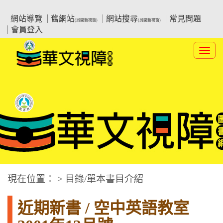
跳
:::上側區塊
教育部華文視障電子圖書館
到
網站導覽
舊網站
網站搜尋
常見問題
(另開新視窗)
(另開新視窗)
主
會員登入
要
內
Toggl
容
navig
華文視障電子圖書網
:::中央區塊
現在位置： > 目錄/單本書目介紹
近期新書 / 空中英語教室