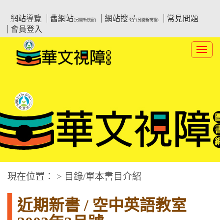
跳
:::上側區塊
教育部華文視障電子圖書館
到
網站導覽
舊網站
網站搜尋
常見問題
(另開新視窗)
(另開新視窗)
主
會員登入
要
內
Toggl
容
navig
華文視障電子圖書網
:::中央區塊
現在位置： > 目錄/單本書目介紹
近期新書 / 空中英語教室