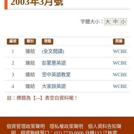
2003年3月號
字體大小：
大
中
小
編號
類別
標題
閱讀
1
連結
(全文閱讀)
WCBE
2
連結
彭蒙惠英語
WCBE
3
連結
空中英語教室
WCBE
4
連結
大家說英語
WCBE
註：標題為【---】表空白資料喔！
:::下側區塊
個資管理政策聲明
隱私權政策聲明
個人資料告知聲
明
個資聯絡窗口：(02) 7730-0606 分機113 江敏雲