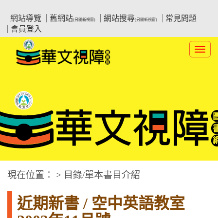
跳
:::上側區塊
教育部華文視障電子圖書館
到
網站導覽
舊網站
網站搜尋
常見問題
(另開新視窗)
(另開新視窗)
主
會員登入
要
內
Toggl
容
navig
華文視障電子圖書網
:::中央區塊
現在位置： > 目錄/單本書目介紹
近期新書 / 空中英語教室