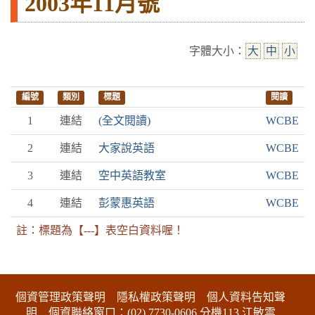
2003年11月號
字體大小：
大
中
小
編號
類別
標題
閱讀
1
連結
(全文閱讀)
WCBE
2
連結
大家說英語
WCBE
3
連結
空中英語教室
WCBE
4
連結
彭蒙惠英語
WCBE
註：標題為【---】表空白資料喔！
:::下側區塊
個資管理政策聲明
隱私權政策聲明
個人資料告知聲
明
個資聯絡窗口：(02) 7730-0606 分機113 江敏雲