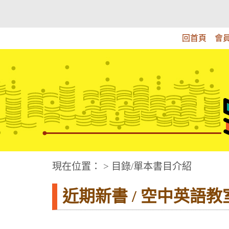
跳
:::上側區塊
教育部華文視障電子圖書館
到
主
回首頁
會
要
內
容
華文視障電子圖書網
:::中央區塊
現在位置： > 目錄/單本書目介紹
近期新書 / 空中英語教室