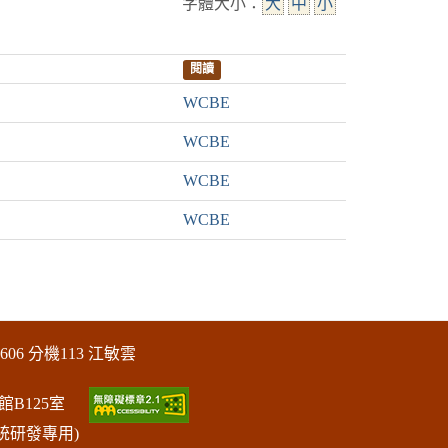
字體大小：
大
中
小
閱讀
WCBE
WCBE
WCBE
WCBE
606 分機113 江敏雲
館B125室
統研發專用)