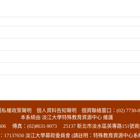
隱私權政策聲明
個人資料告知聲明
個資聯絡窗口：(02) 7730-0
本系統由 淡江大學特殊教育資源中心 維護
06
傳真：(02)8631-9073
25137 新北市淡水區英專路151號商
17137650 淡江大學募款委員會 (請註明：特殊教育資源中心系