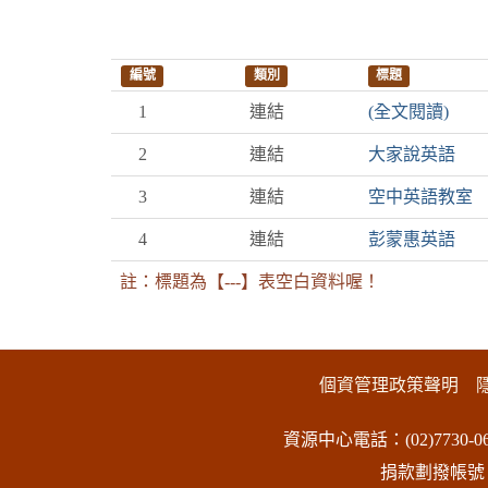
編號
類別
標題
1
連結
(全文閱讀)
2
連結
大家說英語
3
連結
空中英語教室
4
連結
彭蒙惠英語
註：標題為【---】表空白資料喔！
:::下側區塊
個資管理政策聲明
資源中心電話：(02)7730-06
捐款劃撥帳號：