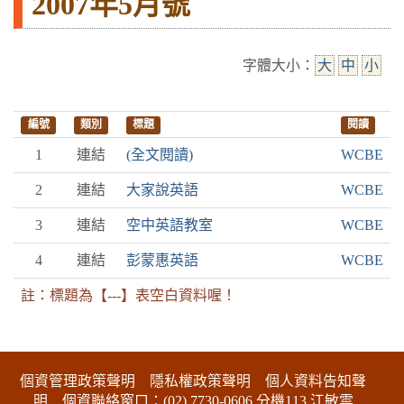
2007年5月號
字體大小：
大
中
小
編號
類別
標題
閱讀
1
連結
(全文閱讀)
WCBE
2
連結
大家說英語
WCBE
3
連結
空中英語教室
WCBE
4
連結
彭蒙惠英語
WCBE
註：標題為【---】表空白資料喔！
:::下側區塊
個資管理政策聲明
隱私權政策聲明
個人資料告知聲
明
個資聯絡窗口：(02) 7730-0606 分機113 江敏雲