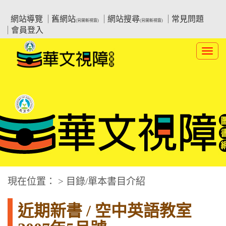
跳
:::上側區塊
教育部華文視障電子圖書館
到
網站導覽
舊網站
網站搜尋
常見問題
(另開新視窗)
(另開新視窗)
主
會員登入
要
內
Toggl
容
navig
華文視障電子圖書網
:::中央區塊
現在位置： > 目錄/單本書目介紹
近期新書 / 空中英語教室