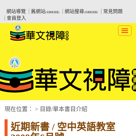
跳
:::上側區塊
教育部華文視障電子圖書館
到
網站導覽
舊網站
網站搜尋
常見問題
(另開新視窗)
(另開新視窗)
主
會員登入
要
內
Toggl
容
navig
華文視障電子圖書網
:::中央區塊
現在位置： > 目錄/單本書目介紹
近期新書 / 空中英語教室