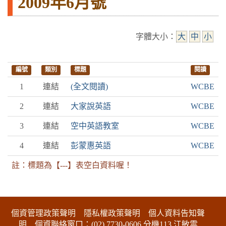
2009年6月號
字體大小：
大
中
小
編號
類別
標題
閱讀
1
連結
(全文閱讀)
WCBE
2
連結
大家說英語
WCBE
3
連結
空中英語教室
WCBE
4
連結
彭蒙惠英語
WCBE
註：標題為【---】表空白資料喔！
:::下側區塊
個資管理政策聲明
隱私權政策聲明
個人資料告知聲
明
個資聯絡窗口：(02) 7730-0606 分機113 江敏雲