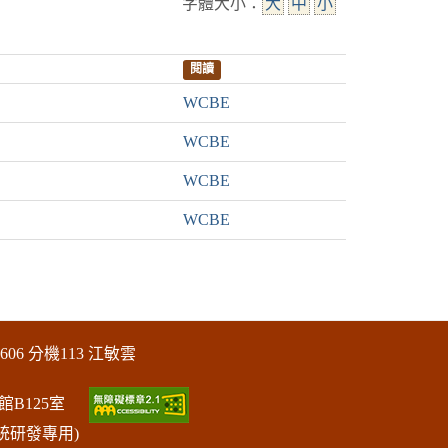
字體大小：
大
中
小
閱讀
WCBE
WCBE
WCBE
WCBE
606 分機113 江敏雲
館B125室
統研發專用)