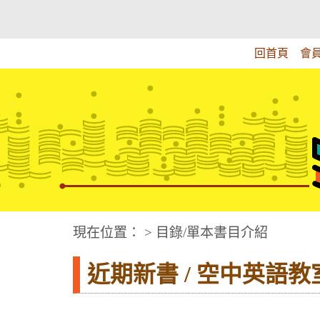
跳
:::上側區塊
教育部華文視障電子圖書館
到
主
回首頁
會
要
內
容
華文視障電子圖書網
:::中央區塊
現在位置： > 目錄/單本書目介紹
近期新書 / 空中英語教室