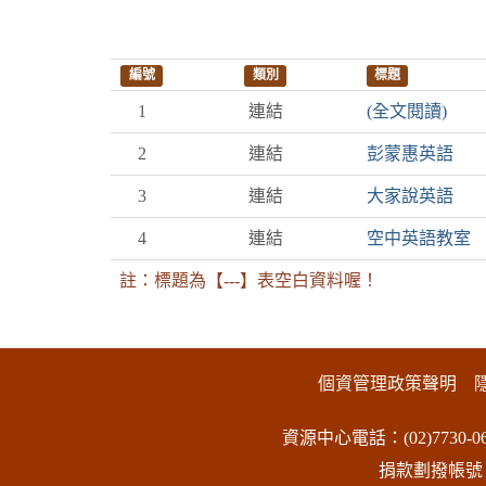
編號
類別
標題
1
連結
(全文閱讀)
2
連結
彭蒙惠英語
3
連結
大家說英語
4
連結
空中英語教室
註：標題為【---】表空白資料喔！
:::下側區塊
個資管理政策聲明
資源中心電話：(02)7730-06
捐款劃撥帳號：