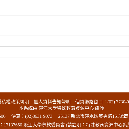
隱私權政策聲明
個人資料告知聲明
個資聯絡窗口：(02) 7730-0
本系統由 淡江大學特殊教育資源中心 維護
06
傳真：(02)8631-9073
25137 新北市淡水區英專路151號商
17137650 淡江大學募款委員會 (請註明：特殊教育資源中心系