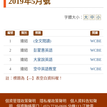
2019年5月號
字體大小：
大
中
小
編號
類別
標題
閱讀
1
連結
(全文閱讀)
WCBE
2
連結
彭蒙惠英語
WCBE
3
連結
大家說英語
WCBE
4
連結
空中英語教室
WCBE
註：標題為【---】表空白資料喔！
:::下側區塊
個資管理政策聲明
隱私權政策聲明
個人資料告知聲
明
個資聯絡窗口：(02) 7730-0606 分機113 江敏雲