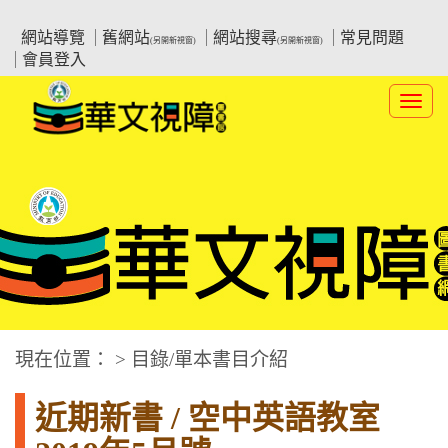
跳
:::上側區塊
教育部華文視障電子圖書館
到
網站導覽
舊網站
網站搜尋
常見問題
(另開新視窗)
(另開新視窗)
主
會員登入
要
內
Toggl
容
navig
華文視障電子圖書網
:::中央區塊
現在位置： > 目錄/單本書目介紹
近期新書 / 空中英語教室