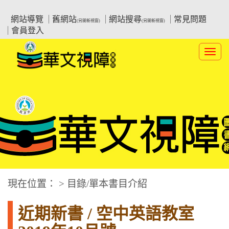
跳
:::上側區塊
教育部華文視障電子圖書館
到
網站導覽
舊網站
網站搜尋
常見問題
(另開新視窗)
(另開新視窗)
主
會員登入
要
內
Toggl
容
navig
華文視障電子圖書網
:::中央區塊
現在位置： > 目錄/單本書目介紹
近期新書 / 空中英語教室