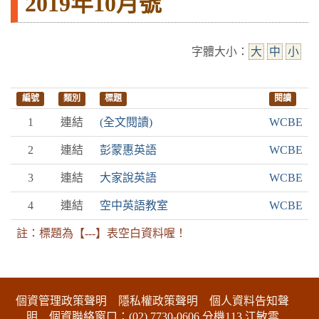
2019年10月號
字體大小：
大
中
小
編號
類別
標題
閱讀
1
連結
(全文閱讀)
WCBE
2
連結
彭蒙惠英語
WCBE
3
連結
大家說英語
WCBE
4
連結
空中英語教室
WCBE
註：標題為【---】表空白資料喔！
:::下側區塊
個資管理政策聲明
隱私權政策聲明
個人資料告知聲
明
個資聯絡窗口：(02) 7730-0606 分機113 江敏雲