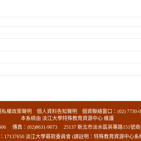
隱私權政策聲明
個人資料告知聲明
個資聯絡窗口：(02) 7730-0
本系統由 淡江大學特殊教育資源中心 維護
06
傳真：(02)8631-9073
25137 新北市淡水區英專路151號商
17137650 淡江大學募款委員會 (請註明：特殊教育資源中心系