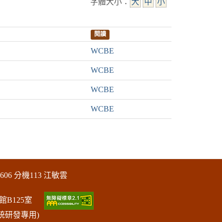
字體大小：
大
中
小
閱讀
WCBE
WCBE
WCBE
WCBE
606 分機113 江敏雲
館B125室
統研發專用)