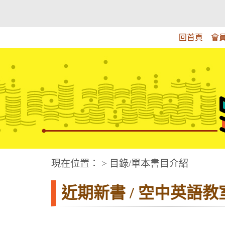
跳
:::上側區塊
教育部華文視障電子圖書館
到
主
回首頁
會
要
內
容
華文視障電子圖書網
:::中央區塊
現在位置： > 目錄/單本書目介紹
近期新書 / 空中英語教室