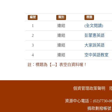
編號
類別
標題
1
連結
(全文閱讀)
2
連結
彭蒙惠英語
3
連結
大家說英語
4
連結
空中英語教室
註：標題為【---】表空白資料喔！
:::下側區塊
個資管理政策聲明
資源中心電話：(02)7730-06
捐款劃撥帳號：