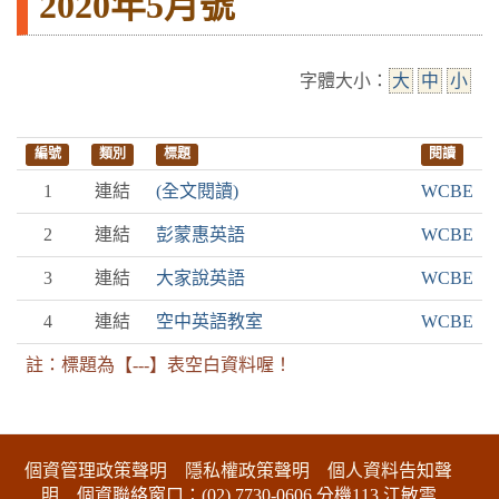
2020年5月號
字體大小：
大
中
小
編號
類別
標題
閱讀
1
連結
(全文閱讀)
WCBE
2
連結
彭蒙惠英語
WCBE
3
連結
大家說英語
WCBE
4
連結
空中英語教室
WCBE
註：標題為【---】表空白資料喔！
:::下側區塊
個資管理政策聲明
隱私權政策聲明
個人資料告知聲
明
個資聯絡窗口：(02) 7730-0606 分機113 江敏雲