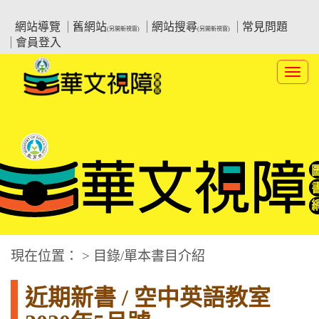
跳
:::上側區塊
教育部華文視障電子圖書館
到
網站導覽
舊網站
網站搜尋
常見問題
(另開新視窗)
(另開新視窗)
主
會員登入
要
內
Toggl
容
navig
華文視障電子圖書網
:::中央區塊
現在位置： > 目錄/單本書目介紹
近期新書 / 空中英語教室