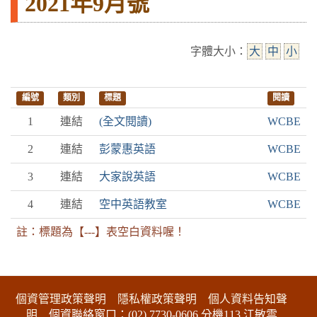
2021年9月號
字體大小：
大
中
小
編號
類別
標題
閱讀
1
連結
(全文閱讀)
WCBE
2
連結
彭蒙惠英語
WCBE
3
連結
大家說英語
WCBE
4
連結
空中英語教室
WCBE
註：標題為【---】表空白資料喔！
:::下側區塊
個資管理政策聲明
隱私權政策聲明
個人資料告知聲
明
個資聯絡窗口：(02) 7730-0606 分機113 江敏雲