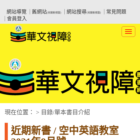
跳
:::上側區塊
教育部華文視障電子圖書館
到
網站導覽
舊網站
網站搜尋
常見問題
(另開新視窗)
(另開新視窗)
主
會員登入
要
內
Toggl
容
navig
華文視障電子圖書網
:::中央區塊
現在位置： > 目錄/單本書目介紹
近期新書 / 空中英語教室