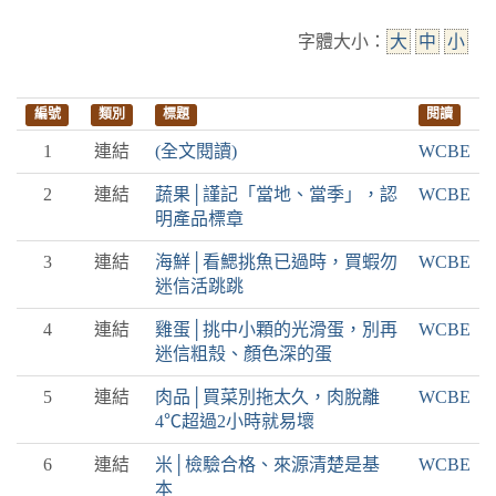
字體大小：
大
中
小
編號
類別
標題
閱讀
1
連結
(全文閱讀)
WCBE
2
連結
蔬果│謹記「當地、當季」，認
WCBE
明產品標章
3
連結
海鮮│看鰓挑魚已過時，買蝦勿
WCBE
迷信活跳跳
4
連結
雞蛋│挑中小顆的光滑蛋，別再
WCBE
迷信粗殼、顏色深的蛋
5
連結
肉品│買菜別拖太久，肉脫離
WCBE
4℃超過2小時就易壞
6
連結
米│檢驗合格、來源清楚是基
WCBE
本