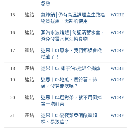
忽熱
15
連結
氣炸鍋│仍有高溫調理產生致癌
WCBE
物質疑慮，需斟酌使用
16
連結
蒸汽水波烤爐│每週清蓄水盒，
WCBE
避免發霉水氣沾染食物
17
連結
迷思︱01原來，我們都誤會橄
WCBE
欖油了！
18
連結
迷思︱02 椰子油5迷思全揭露
WCBE
19
連結
迷思︱03地瓜、馬鈴薯、蒜
WCBE
頭，發芽能吃嗎？
20
連結
迷思︱04選對茶，就不用倒掉
WCBE
第一泡好茶
21
連結
迷思︱05隔夜菜亞硝酸鹽超
WCBE
標、易致癌？