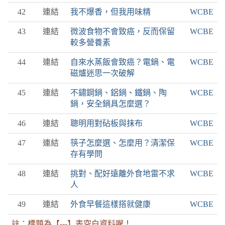
42
連結
我不爆香，但我用味精
WCBE
43
連結
微波食物不會致癌，反而保留
WCBE
較多營養素
44
連結
自來水蒸飯會致癌？電鍋、電
WCBE
磁爐迷思一次破解
45
連結
不鏽鋼鍋、鋁鍋、鐵鍋、陶
WCBE
鍋，安全鍋具怎麼選？
46
連結
聰明用對砧板與抹布
WCBE
47
連結
筷子怎麼選、怎麼用？清潔保
WCBE
存有學問
48
連結
挑對、配好遠離外食地雷不求
WCBE
人
49
連結
外食早餐這樣搭就健康
WCBE
註：標題為【---】表空白資料喔！