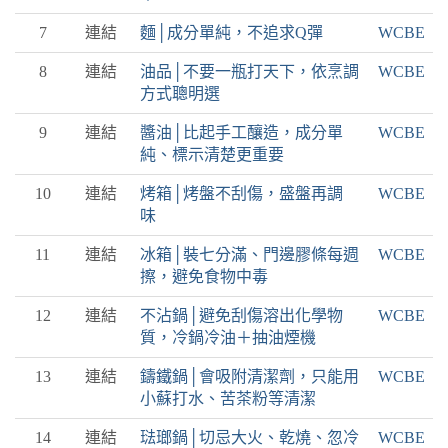
7
連結
麵│成分單純，不追求Q彈
WCBE
8
連結
油品│不要一瓶打天下，依烹調
WCBE
方式聰明選
9
連結
醬油│比起手工釀造，成分單
WCBE
純、標示清楚更重要
10
連結
烤箱│烤盤不刮傷，盛盤再調
WCBE
味
11
連結
冰箱│裝七分滿、門邊膠條每週
WCBE
擦，避免食物中毒
12
連結
不沾鍋│避免刮傷溶出化學物
WCBE
質，冷鍋冷油＋抽油煙機
13
連結
鑄鐵鍋│會吸附清潔劑，只能用
WCBE
小蘇打水、苦茶粉等清潔
14
連結
琺瑯鍋│切忌大火、乾燒、忽冷
WCBE