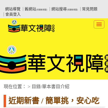
跳
:::上側區塊
教育部華文視障電子圖書館
到
網站導覽
舊網站
網站搜尋
常見問題
(另開新視窗)
(另開新視窗)
主
會員登入
要
內
Toggl
容
navig
華文視障電子圖書網
:::中央區塊
現在位置： > 目錄/單本書目介紹
近期新書 / 簡單挑，安心吃