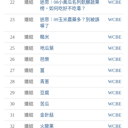
22
連結
迷思︱08小黃瓜名列骯髒蔬果
WCBE
榜，如何吃好不吃毒？
23
連結
迷思︱09玉米農藥多？別被誤
WCBE
導了
24
連結
糙米
WCBE
25
連結
地瓜葉
WCBE
26
連結
芭樂
WCBE
27
連結
薑
WCBE
28
連結
青蔥
WCBE
29
連結
豆腐
WCBE
30
連結
苦瓜
WCBE
31
連結
金針菇
WCBE
32
連結
火龍果
WCBE