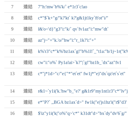
7
連結
7"h:'mw`b%'k/` e*1r3`c!ao
8
連結
c*"$`k+"g/"k?'kt` k?'g&1jt1ky`ft'ot"i/"
9
連結
l&'o<'d}"g3"i:"k/` qv`fv1az"i:"mw"dt`
10
連結
az"j~"+"k.'o/"hw"i:"r_1k?'i:"+"
11
連結
k%'r3"c*"k%'bz1ax`g!"b%1l!`_"t1a:"b/1j~1r("k%
12
連結
cw"i:"o%` Py1a!ai>`k?"|`g!"bz1b_`dx"az"fv1
13
連結
c*"j*1d>"c/"e{"*"et`et" fw1j*"e)"dx`qz'et`s`et"
14
連結
r&1~`y1i('k.'hw"b_"e?' g&1r9"my1nt1r3"c*"lv"j
15
連結
e*"P?` ,,BGA bz1ax`d>" fw1k|"e|'js1hz'i("r$"d3'
16
連結
$'iz"y1i('k|"o%"q>'c*" k31dt"d>"bx`dy"dv'6`g/"