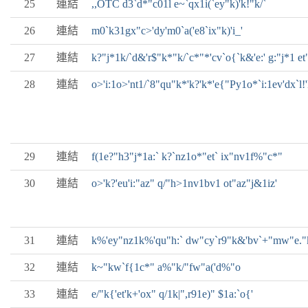
25
連結
,,OTC d3`d*"c01l e~`qx1i(`ey"k)'k!"k/`
26
連結
m0`k31gx"c>'dy'm0`a('e8`ix"k)'i_'
27
連結
k?"j*1k/`d&'r$"k*"k/`c*"*'cv`o{`k&'e:' g:"j*1 et
28
連結
o>'i:1o>'nt1/`8"qu"k*'k?'k*'e{"Py1o*`i:1ev'dx`l!
29
連結
f(1e?"h3"j*1a:` k?`nz1o*"et` ix"nv1f%"c*"
30
連結
o>'k?'eu'i:"az" q/"h>1nv1bv1 ot"az"j&1iz'
31
連結
k%'ey"nz1k%'qu"h:` dw"cy`r9"k&'bv`+"mw"e.
32
連結
k~"kw`f{1c*" a%"k/"fw"a('d%"o
33
連結
e/"k{'et'k+'ox" q/1k|",r91e)" $1a:`o{'