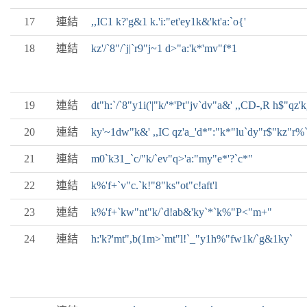
17
連結
,,IC1 k?'g&1 k.'i:"et'ey1k&'kt'a:`o{'
18
連結
kz'/`8"/`j|`r9"j~1 d>"a:'k*'mv"f*1
19
連結
dt"h:`/`8"y1i('|"k/'*'Pt"jv`dv"a&' ,,CD-,R h$"qz'k
20
連結
ky'~1dw"k&' ,,IC qz'a_'d*":"k*"lu`dy"r$"kz"r%`
21
連結
m0`k31_`c/"k/`ev"q>'a:"my"e*'?`c*"
22
連結
k%'f+`v"c.`k!"8"ks"ot"c!aft'l
23
連結
k%'f+`kw"nt"k/`d!ab&'ky`*`k%"P<"m+"
24
連結
h:'k?'mt",b(1m>`mt"l!`_"y1h%"fw1k/`g&1ky`