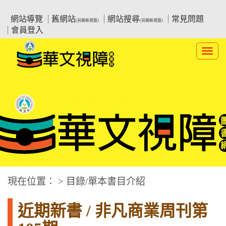
跳
:::上側區塊
教育部華文視障電子圖書館
到
網站導覽
舊網站
網站搜尋
常見問題
(另開新視窗)
(另開新視窗)
主
會員登入
要
內
Toggl
容
navig
華文視障電子圖書網
:::中央區塊
現在位置： > 目錄/單本書目介紹
近期新書 / 非凡商業周刊第