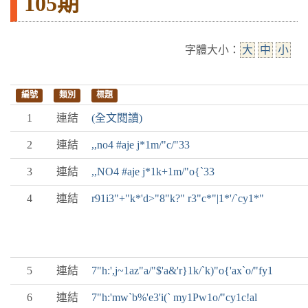
105期
字體大小：
大
中
小
編號
類別
標題
1
連結
(全文閱讀)
2
連結
,,no4 #aje j*1m/"c/"33
3
連結
,,NO4 #aje j*1k+1m/"o{`33
4
連結
r91i3"+"k*'d>"8"k?" r3"c*"|1*'/`cy1*"
5
連結
7"h:',j~1az"a/"$'a&'r}1k/`k)"o{'ax`o/"fy1
6
連結
7"h:'mw`b%'e3'i(` my1Pw1o/"cy1c!al