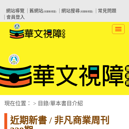
跳
:::上側區塊
教育部華文視障電子圖書館
到
網站導覽
舊網站
網站搜尋
常見問題
(另開新視窗)
(另開新視窗)
主
會員登入
要
內
Toggl
容
navig
華文視障電子圖書網
:::中央區塊
現在位置： > 目錄/單本書目介紹
近期新書 / 非凡商業周刊