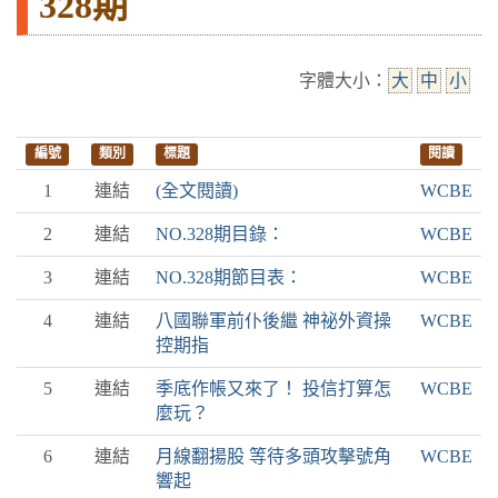
328期
字體大小：
大
中
小
編號
類別
標題
閱讀
1
連結
(全文閱讀)
WCBE
2
連結
NO.328期目錄：
WCBE
3
連結
NO.328期節目表：
WCBE
4
連結
八國聯軍前仆後繼 神祕外資操
WCBE
控期指
5
連結
季底作帳又來了！ 投信打算怎
WCBE
麼玩？
6
連結
月線翻揚股 等待多頭攻擊號角
WCBE
響起