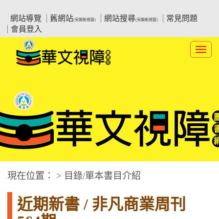
跳
:::上側區塊
教育部華文視障電子圖書館
到
網站導覽
舊網站
網站搜尋
常見問題
(另開新視窗)
(另開新視窗)
主
會員登入
要
內
Toggl
容
navig
華文視障電子圖書網
:::中央區塊
現在位置： > 目錄/單本書目介紹
近期新書 / 非凡商業周刊