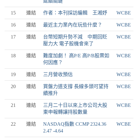
延續關鍵
15
連結
作者：本刊採訪編輯 王湘妤
WCBE
16
連結
最近主力業內在玩些什麼？
WCBE
17
連結
台幣短期升勢不減 中期回貶
WCBE
壓力大 電子股機會來了
18
連結
難度加劇！ 高P/E 高P/B股票如
WCBE
何因應？
19
連結
三月營收預估
WCBE
20
連結
買盤力道支撐 長線多頭可望持
WCBE
續推升
21
連結
三月二十日以來上市公司大股
WCBE
東申報轉讓持股數量
22
連結
NASDAQ指數 CCMP 2324.36
WCBE
2.47 -4.64