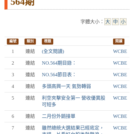
564期
字體大小：
大
中
小
編號
類別
標題
閱讀
1
連結
(全文閱讀)
WCBE
2
連結
NO.564期目錄：
WCBE
3
連結
NO.564節目表：
WCBE
4
連結
多頭高興一天 氣勢轉弱
WCBE
5
連結
利空夾擊安全第一 營收優異股
WCBE
可短多
6
連結
二月份外銷接單
WCBE
7
連結
雖然總統大選結果已經底定，
WCBE