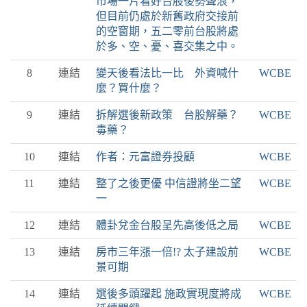
市場一片看好台股後勢聲浪，
但目前仍處於新舊政府交接前
的空窗期，五二零前台股將處
於多、空、憂、喜交集之中。
8
連結
變天後看法比一比 外資喊什
WCBE
麼？買什麼？
9
連結
拆解選後新政策 台股解藥？
WCBE
毒藥？
10
連結
作者：元富證券投顧
WCBE
11
連結
整了之後更優 中信證將坐二望
WCBE
一
12
連結
體卦兌金台股呈先高後低之局
WCBE
13
連結
房市三年漲一倍!? 太子建設前
WCBE
景可期
14
連結
選後多頭躍起 施政實現度將成
WCBE