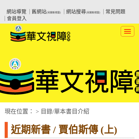
跳
:::上側區塊
教育部華文視障電子圖書館
到
網站導覽
舊網站
網站搜尋
常見問題
(另開新視窗)
(另開新視窗)
主
會員登入
要
內
Toggl
容
navig
華文視障電子圖書網
:::中央區塊
現在位置： > 目錄/單本書目介紹
近期新書 / 賈伯斯傳 (上)