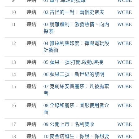
9
連結
01 童年:幸運的孤雛
WCBE
10
連結
02 古怪的一對：兩個史帝夫
WCBE
11
連結
03 脫離體制：激發熱情、向內
WCBE
探索
12
連結
04 雅達利與印度：禪與電玩設
WCBE
計藝術
13
連結
05 蘋果一號:打開,啟動,連接
WCBE
14
連結
06 蘋果二號：新世紀的黎明
WCBE
15
連結
07 克莉絲安與麗莎：凡被拋棄
WCBE
者
16
連結
08 全錄和麗莎：圖形使用者介
WCBE
面
17
連結
09 公開上市：名利雙收
WCBE
18
連結
10 麥金塔誕生：你說，你想要
WCBE