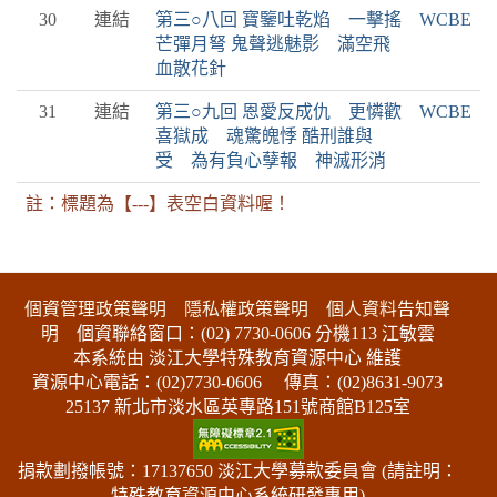
30
連結
第三○八回 寶鑒吐乾焰 一擊搖
WCBE
芒彈月弩 鬼聲逃魅影 滿空飛
血散花針
31
連結
第三○九回 恩愛反成仇 更憐歡
WCBE
喜獄成 魂驚魄悸 酷刑誰與
受 為有負心孽報 神滅形消
註：標題為【---】表空白資料喔！
:::下側區塊
個資管理政策聲明
隱私權政策聲明
個人資料告知聲
明
個資聯絡窗口：(02) 7730-0606 分機113 江敏雲
本系統由 淡江大學特殊教育資源中心 維護
資源中心電話：(02)7730-0606
傳真：(02)8631-9073
25137 新北市淡水區英專路151號商館B125室
捐款劃撥帳號：17137650 淡江大學募款委員會 (請註明：
特殊教育資源中心系統研發專用)