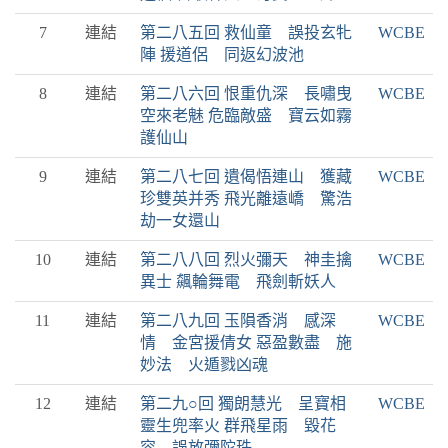
7
連結
第二八五回 救仙童 誤投玄牝
WCBE
陣 援道侶 同返幻波池
8
連結
第二八六回 恨重仇深 長嘯曳
WCBE
空來老魅 危臨敵盛 寶云如霧
護仙山
9
連結
第二八七回 遺偈悟連山 獲藏
WCBE
珍雙英并秀 飛光離遠嶠 驚浩
劫一女還山
10
連結
第二八八回 烈火彌天 神圭擒
WCBE
異士 飆輪舞電 飛劍斬妖人
11
連結
第二八九回 玉隕香消 感深
WCBE
情 金宮援倩女 惡盈數盡 施
妙法 火遁戮凶魂
12
連結
第二九○回 獨朗慧光 呈寶相
WCBE
靈生兜率火 群飛星雨 毀花
容 誤放彌陀珠