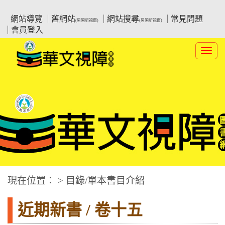
跳
:::上側區塊
教育部華文視障電子圖書館
到
網站導覽
舊網站
網站搜尋
常見問題
(另開新視窗)
(另開新視窗)
主
會員登入
要
內
Toggl
容
navig
華文視障電子圖書網
:::中央區塊
現在位置： > 目錄/單本書目介紹
近期新書 / 卷十五