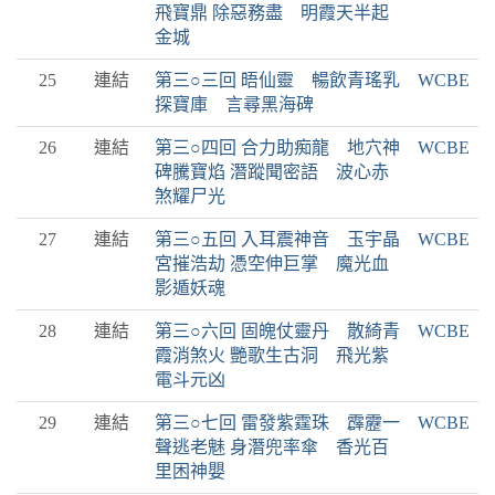
飛寶鼎 除惡務盡 明霞天半起
金城
25
連結
第三○三回 晤仙靈 暢飲青瑤乳
WCBE
探寶庫 言尋黑海碑
26
連結
第三○四回 合力助痴龍 地穴神
WCBE
碑騰寶焰 潛蹤聞密語 波心赤
煞耀尸光
27
連結
第三○五回 入耳震神音 玉宇晶
WCBE
宮摧浩劫 憑空伸巨掌 魔光血
影遁妖魂
28
連結
第三○六回 固魄仗靈丹 散綺青
WCBE
霞消煞火 艷歌生古洞 飛光紫
電斗元凶
29
連結
第三○七回 雷發紫霆珠 霹靂一
WCBE
聲逃老魅 身潛兜率傘 香光百
里困神嬰