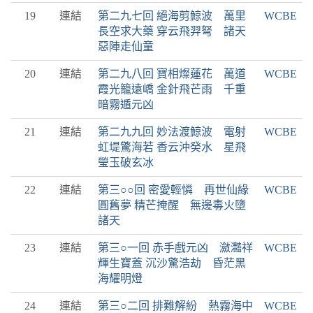
19
連結
第二九七回 絕海剪鯨波 萬里
WCBE
長空求大藥 穿云飛羿弩 諸天
惡陣走仙童
20
連結
第二九八回 寶相燦蓮花 萬道
WCBE
霞光籠遠嶠 金針飛芒雨 千重
暗霧遁元凶
21
連結
第二九九回 妙法渡鯨波 電射
WCBE
虹堤驚海若 香云沖癸水 星飛
瑩玉破玄冰
22
連結
第三○○回 密愛輕憐 再世仙緣
WCBE
圓舊夢 精芒掩醒 無邊毒火墮
諸天
23
連結
第三○一回 赤手戲元凶 瀲灩祥
WCBE
輝生寶蓋 沉沙驚浩劫 昏茫黑
海耀明燈
24
連結
第三○二回 排難解紛 熱霧海中
WCBE