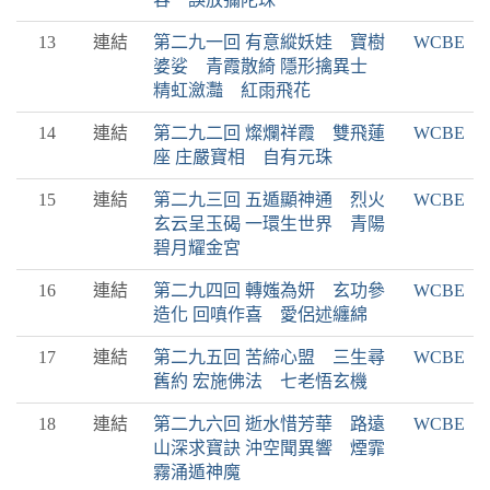
13
連結
第二九一回 有意縱妖娃 寶樹
WCBE
婆娑 青霞散綺 隱形擒異士
精虹瀲灩 紅雨飛花
14
連結
第二九二回 燦爛祥霞 雙飛蓮
WCBE
座 庄嚴寶相 自有元珠
15
連結
第二九三回 五遁顯神通 烈火
WCBE
玄云呈玉碣 一環生世界 青陽
碧月耀金宮
16
連結
第二九四回 轉媸為妍 玄功參
WCBE
造化 回嗔作喜 愛侶述纏綿
17
連結
第二九五回 苦締心盟 三生尋
WCBE
舊約 宏施佛法 七老悟玄機
18
連結
第二九六回 逝水惜芳華 路遠
WCBE
山深求寶訣 沖空聞異響 煙霏
霧涌遁神魔