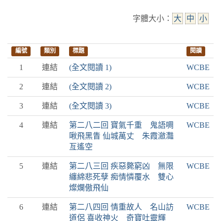
字體大小：
大
中
小
編號
類別
標題
閱讀
1
連結
(全文閱讀 1)
WCBE
2
連結
(全文閱讀 2)
WCBE
3
連結
(全文閱讀 3)
WCBE
4
連結
第二八二回 寶氣千重 鬼語啁
WCBE
啾飛黑眚 仙城萬丈 朱霞瀲灩
亙遙空
5
連結
第二八三回 疾惡斃窮凶 無限
WCBE
纏綿悲死孽 痴情憐覆水 雙心
燦爛傲飛仙
6
連結
第二八四回 情重故人 名山訪
WCBE
道侶 喜收神火 奇寶吐靈輝