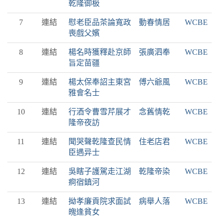
乾隆御极
7
連結
慰老臣品茶論寬政 動春情居
WCBE
喪戲父嬪
8
連結
楊名時獲釋赴京師 張廣泗奉
WCBE
旨定苗疆
9
連結
楊太保奉詔主東宮 傅六爺風
WCBE
雅會名士
10
連結
行酒令曹雪芹展才 念舊情乾
WCBE
隆帝夜訪
11
連結
聞哭聲乾隆查民情 住老店君
WCBE
臣遇异士
12
連結
吳瞎子護駕走江湖 乾隆帝染
WCBE
痾宿鎮河
13
連結
拗孝廉貢院求面試 病舉人落
WCBE
魄逢貧女