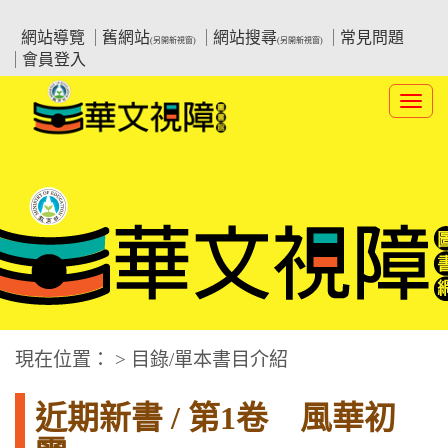
跳
:::上側區塊
教育部華文視障電子圖書館
到
網站導覽
舊網站
網站搜尋
常見問題
(另開新視窗)
(另開新視窗)
主
會員登入
要
內
Toggl
容
navig
華文視障電子圖書網
:::中央區塊
現在位置： > 目錄/單本書目介紹
近期新書 / 第1卷 風華初