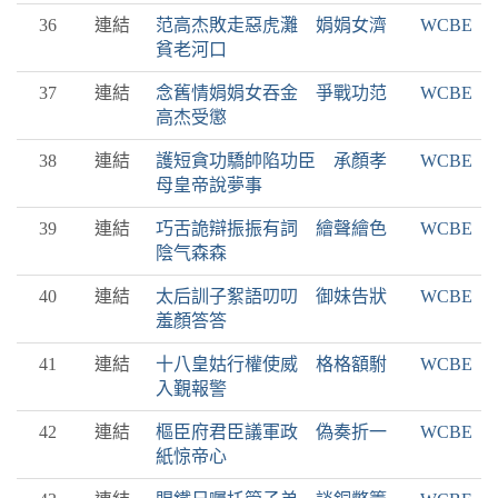
36
連結
范高杰敗走惡虎灘 娟娟女濟
WCBE
貧老河口
37
連結
念舊情娟娟女吞金 爭戰功范
WCBE
高杰受懲
38
連結
護短貪功驕帥陷功臣 承顏孝
WCBE
母皇帝說夢事
39
連結
巧舌詭辯振振有詞 繪聲繪色
WCBE
陰气森森
40
連結
太后訓子絮語叨叨 御妹告狀
WCBE
羞顏答答
41
連結
十八皇姑行權使威 格格額駙
WCBE
入覲報警
42
連結
樞臣府君臣議軍政 偽奏折一
WCBE
紙惊帝心