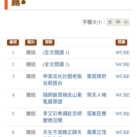
露●
字體大小：
大
中
小
編號
類別
標題
閱讀
1
連結
(全文閱讀 1)
WCBE
2
連結
(全文閱讀 2)
WCBE
3
連結
申家店伙計戲老板 雷雨夜府
WCBE
台殺道台
4
連結
錢師爺畏禍走山東 賀夫人鳴
WCBE
冤展罪證
5
連結
李又玠奉調赴京師 張衡臣應
WCBE
變遮丑聞
6
連結
天生不測雍正歸天 風華正茂
WCBE