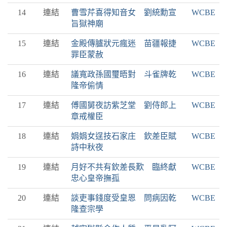
14
連結
曹雪芹喜得知音女 劉統勳宣
WCBE
旨獄神廟
15
連結
金殿傳臚狀元瘋迷 苗疆報捷
WCBE
罪臣蒙赦
16
連結
議寬政孫國璽晤對 斗雀牌乾
WCBE
隆帝偷情
17
連結
傅國舅夜訪紫芝堂 劉侍郎上
WCBE
章戒權臣
18
連結
娟娟女逞技石家庄 欽差臣賦
WCBE
詩中秋夜
19
連結
月好不共有欽差長歎 臨終獻
WCBE
忠心皇帝撫孤
20
連結
談吏事錢度受皇恩 問病因乾
WCBE
隆查宗學