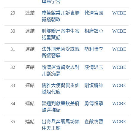
筵慈宁宮
29
連結
咸若館棠儿訴衷腸 乾清宮國
WCBE
舅議朝政
30
連結
刑部驗尸案中生案 相府談心
WCBE
話里藏話
31
連結
法外刑元凶受誅戮 勢利情李
WCBE
衛遭窘辱
32
連結
護漕運青幫受恩封 談情思玉
WCBE
儿斷痴夢
33
連結
儒雅大使侃侃垂訓 剛愎將帥
WCBE
越俎代庖
34
連結
智通判獻策欽差府 勇傅恒擊
WCBE
鼓巡撫衙
35
連結
出奇乓奔襲馬坊鎮 查敵情暫
WCBE
住天王廟