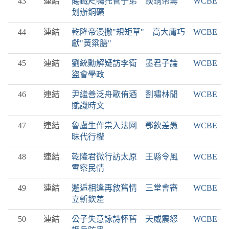
43
連結
賜鐵尺囑托管子弟 談銅幣籌
WCBE
划辦銅礦
44
連結
乾隆帝漫撒"規矩草" 高大庸巧
WCBE
獻"黃粱膳"
45
連結
劉統勳解疑訪李衛 墨君子論
WCBE
盜會學政
46
連結
尹繼善泛舟歌侑酒 劉嘯林閒
WCBE
賦譏時文
47
連結
魯盧生作祟入法网 鄂欽差愚
WCBE
昧代行權
48
連結
乾隆君微行訪太原 王縣令風
WCBE
雪察民情
49
連結
邂逅相逢再敘舊情 三堂會審
WCBE
立斬欽差
50
連結
公子失意詠詩怀舊 天威震怒
WCBE