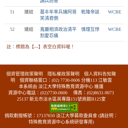
調兵防患
51
連結
葛丰年率兵擒阿哥 乾隆帝談
WCBE
笑清君側
52
連結
寬嚴相濟政治清平 情理互悖
WCBE
割愛忍痛
註：標題為【---】表空白資料喔！
:::下側區塊
個資管理政策聲明
隱私權政策聲明
個人資料告知聲
明
個資聯絡窗口：(02) 7730-0606 分機113 江敏雲
本系統由 淡江大學特殊教育資源中心 維護
資源中心電話：(02)7730-0606
傳真：(02)8631-9073
25137 新北市淡水區英專路151號商館B125室
捐款劃撥帳號：17137650 淡江大學募款委員會 (請註明：
特殊教育資源中心系統研發專用)