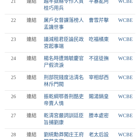
21
連結
越牢獄縣令作人質 平暴亂阿
WCBE
桂巧用兵
22
連結
屠戶女督課落榜人 曹雪芹擊
WCBE
盂譏世事
23
連結
議減租君臣論民政 吃福橘東
WCBE
宮起事端
24
連結
楊名時遭鴆毓慶官 不逞徒撫
WCBE
尸假流淚
25
連結
刑部院錢度沽清名 宰相邸西
WCBE
林斥門閥
26
連結
振乾綱鄂善刑酷吏 賜湯鍋皇
WCBE
帝賣人情
27
連結
乾清宮嚴詞訓廷臣 謄本處密
WCBE
旨捕劉康
28
連結
劉統勳莽闖庄王府 老太后設
WCBE