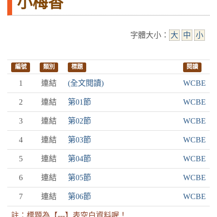
小梅香
字體大小：
大
中
小
編號
類別
標題
閱讀
1
連結
(全文閱讀)
WCBE
2
連結
第01節
WCBE
3
連結
第02節
WCBE
4
連結
第03節
WCBE
5
連結
第04節
WCBE
6
連結
第05節
WCBE
7
連結
第06節
WCBE
註：標題為【---】表空白資料喔！