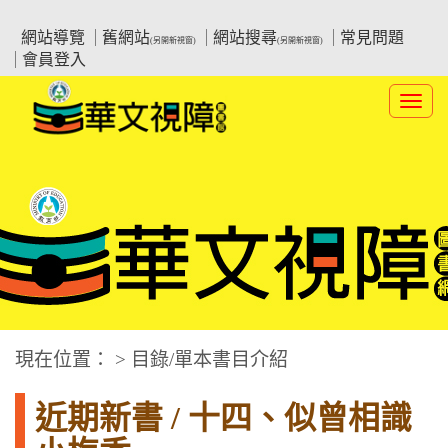
跳
:::上側區塊
教育部華文視障電子圖書館
到
網站導覽
舊網站
網站搜尋
常見問題
(另開新視窗)
(另開新視窗)
主
會員登入
要
內
Toggl
容
navig
華文視障電子圖書網
:::中央區塊
現在位置： > 目錄/單本書目介紹
近期新書 / 十四、似曾相識