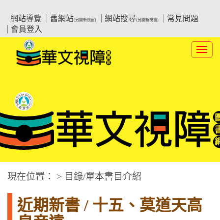
跳
:::上側區塊
教育部華文視障電子圖書館
到
網站導覽
舊網站
網站搜尋
常見問題
(另開新視窗)
(另開新視窗)
主
會員登入
要
內
Toggl
容
navig
華文視障電子圖書網
:::中央區塊
現在位置： > 目錄/單本書目介紹
近期新書 / 十五、莫道天高