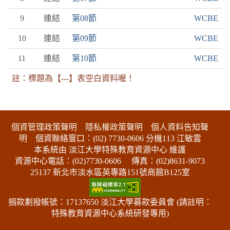
9
連結
第08節
WCBE
10
連結
第09節
WCBE
11
連結
第10節
WCBE
註：標題為【---】表空白資料喔！
:::下側區塊
個資管理政策聲明
隱私權政策聲明
個人資料告知聲
明
個資聯絡窗口：(02) 7730-0606 分機113 江敏雲
本系統由 淡江大學特殊教育資源中心 維護
資源中心電話：(02)7730-0606
傳真：(02)8631-9073
25137 新北市淡水區英專路151號商館B125室
捐款劃撥帳號：17137650 淡江大學募款委員會 (請註明：
特殊教育資源中心系統研發專用)