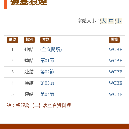
邊塞狼煙
字體大小：
大
中
小
編號
類別
標題
閱讀
1
連結
(全文閱讀)
WCBE
2
連結
第01節
WCBE
3
連結
第02節
WCBE
4
連結
第03節
WCBE
5
連結
第04節
WCBE
註：標題為【---】表空白資料喔！
:::下側區塊