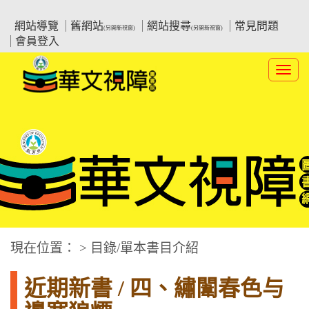
跳
:::上側區塊
教育部華文視障電子圖書館
到
網站導覽
舊網站
網站搜尋
常見問題
(另開新視窗)
(另開新視窗)
主
會員登入
要
內
Toggl
容
navig
華文視障電子圖書網
:::中央區塊
現在位置： > 目錄/單本書目介紹
近期新書 / 四、繡闈春色与