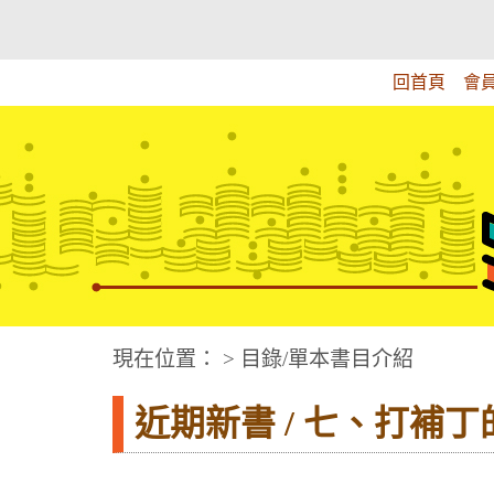
跳
:::上側區塊
教育部華文視障電子圖書館
到
主
回首頁
會
要
內
容
華文視障電子圖書網
:::中央區塊
現在位置： > 目錄/單本書目介紹
近期新書 / 七、打補