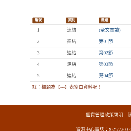
編號
類別
標題
1
連結
(全文閱讀)
2
連結
第01節
3
連結
第02節
4
連結
第03節
5
連結
第04節
註：標題為【---】表空白資料喔！
:::下側區塊
個資管理政策聲明
資源中心電話：(02)7730-06