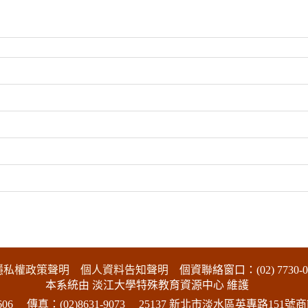
隱私權政策聲明
個人資料告知聲明
個資聯絡窗口：(02) 7730-0
本系統由 淡江大學特殊教育資源中心 維護
06
傳真：(02)8631-9073
25137 新北市淡水區英專路151號商