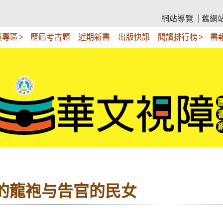
網站導覽
舊網
員專區
歷屆考古題
近期新書
出版快訊
閱讀排行榜
書
丁的龍袍与告官的民女