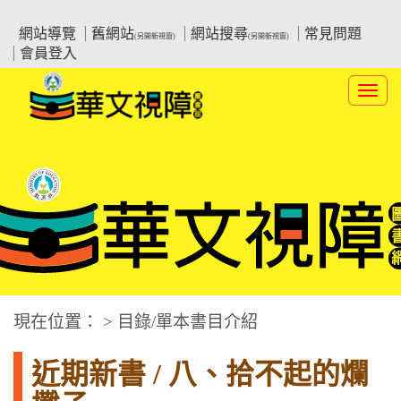
跳
:::上側區塊
教育部華文視障電子圖書館
到
網站導覽
舊網站
網站搜尋
常見問題
(另開新視窗)
(另開新視窗)
主
會員登入
要
內
Toggl
容
navig
華文視障電子圖書網
:::中央區塊
現在位置： > 目錄/單本書目介紹
近期新書 / 八、拾不起的爛