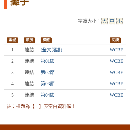
攤子
字體大小：
大
中
小
編號
類別
標題
閱讀
1
連結
(全文閱讀)
WCBE
2
連結
第01節
WCBE
3
連結
第02節
WCBE
4
連結
第03節
WCBE
5
連結
第04節
WCBE
註：標題為【---】表空白資料喔！
:::下側區塊