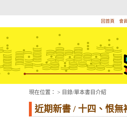
跳
:::上側區塊
教育部華文視障電子圖書館
到
主
回首頁
會
要
內
容
華文視障電子圖書網
:::中央區塊
現在位置： > 目錄/單本書目介紹
近期新書 / 十四、恨