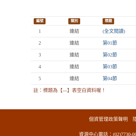
編號
類別
標題
1
連結
(全文閱讀)
2
連結
第01節
3
連結
第02節
4
連結
第03節
5
連結
第04節
註：標題為【---】表空白資料喔！
:::下側區塊
個資管理政策聲明
資源中心電話：(02)7730-06