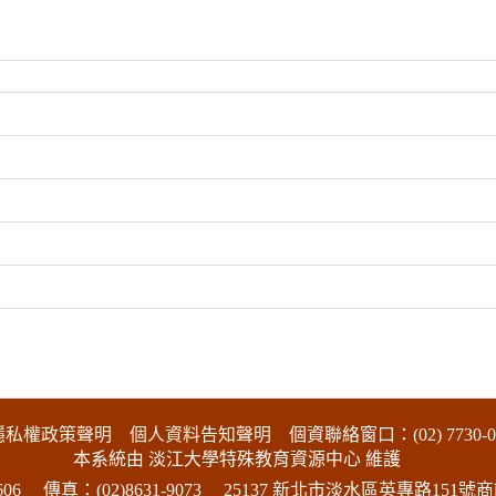
隱私權政策聲明
個人資料告知聲明
個資聯絡窗口：(02) 7730-0
本系統由 淡江大學特殊教育資源中心 維護
06
傳真：(02)8631-9073
25137 新北市淡水區英專路151號商