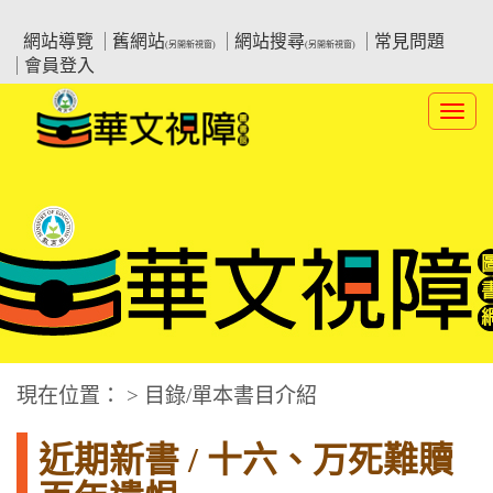
跳
:::上側區塊
教育部華文視障電子圖書館
到
網站導覽
舊網站
網站搜尋
常見問題
(另開新視窗)
(另開新視窗)
主
會員登入
要
內
Toggl
容
navig
華文視障電子圖書網
:::中央區塊
現在位置： > 目錄/單本書目介紹
近期新書 / 十六、万死難贖