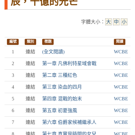
辰，千億的光芒
字體大小：
大
中
小
編號
類別
標題
閱讀
1
連結
(全文閱讀)
WCBE
2
連結
第一章 凡佛利特星域會戰
WCBE
3
連結
第二章 三種紅色
WCBE
4
連結
第三章 染血的四月
WCBE
5
連結
第四章 混戰的始末
WCBE
6
連結
第五章 初夏強風
WCBE
7
連結
第六章 伯爵家候補繼承人
WCBE
8
連結
第七章 真實是時間的女兒
WCBE