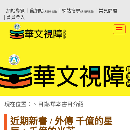
跳
:::上側區塊
教育部華文視障電子圖書館
到
網站導覽
舊網站
網站搜尋
常見問題
(另開新視窗)
(另開新視窗)
主
會員登入
要
內
Toggl
容
navig
華文視障電子圖書網
:::中央區塊
現在位置： > 目錄/單本書目介紹
近期新書 / 外傳 千億的星