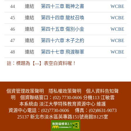
44
連結
第四十三章 戰神之書
WCBE
45
連結
第四十四章 龍杖召喚
WCBE
46
連結
第四十五章 傷別小金
WCBE
47
連結
第四十六章 木子之約
WCBE
48
連結
第四十七章 飛渡聯軍
WCBE
註：標題為【---】表空白資料喔！
:::下側區塊
個資管理政策聲明
隱私權政策聲明
個人資料告知聲
明
個資聯絡窗口：(02) 7730-0606 分機113 江敏雲
本系統由 淡江大學特殊教育資源中心 維護
資源中心電話：(02)7730-0606
傳真：(02)8631-9073
25137 新北市淡水區英專路151號商館B125室