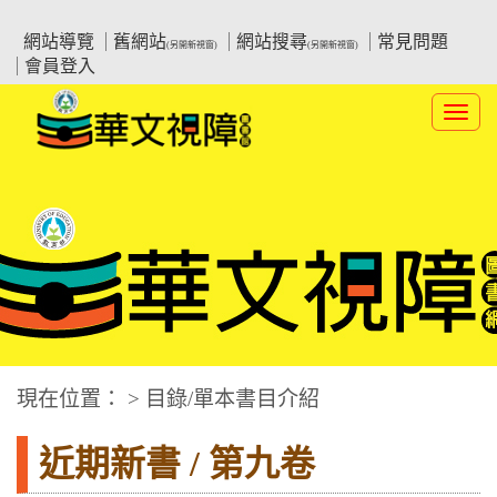
跳
:::上側區塊
教育部華文視障電子圖書館
到
網站導覽
舊網站
網站搜尋
常見問題
(另開新視窗)
(另開新視窗)
主
會員登入
要
內
Toggl
容
navig
華文視障電子圖書網
:::中央區塊
現在位置： > 目錄/單本書目介紹
近期新書 / 第九卷