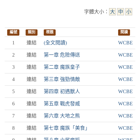
字體大小：
大
中
小
編號
類別
標題
閱讀
1
連結
(全文閱讀)
WCBE
2
連結
第一章 危險傳送
WCBE
3
連結
第二章 魔族皇子
WCBE
4
連結
第三章 強勁情敵
WCBE
5
連結
第四章 初遇獸人
WCBE
6
連結
第五章 戰虎發威
WCBE
7
連結
第六章 大地之熊
WCBE
8
連結
第七章 魔族「美食」
WCBE