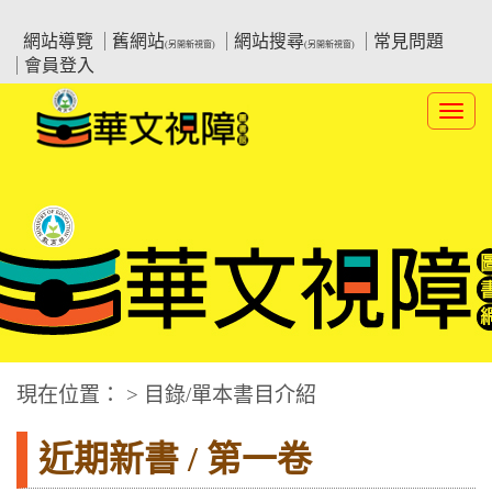
跳
:::上側區塊
教育部華文視障電子圖書館
到
網站導覽
舊網站
網站搜尋
常見問題
(另開新視窗)
(另開新視窗)
主
會員登入
要
內
Toggl
容
navig
華文視障電子圖書網
:::中央區塊
現在位置： > 目錄/單本書目介紹
近期新書 / 第一卷