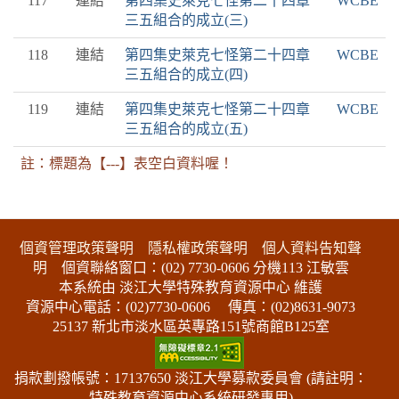
117
連結
第四集史萊克七怪第二十四章
WCBE
三五組合的成立(三)
118
連結
第四集史萊克七怪第二十四章
WCBE
三五組合的成立(四)
119
連結
第四集史萊克七怪第二十四章
WCBE
三五組合的成立(五)
註：標題為【---】表空白資料喔！
:::下側區塊
個資管理政策聲明
隱私權政策聲明
個人資料告知聲
明
個資聯絡窗口：(02) 7730-0606 分機113 江敏雲
本系統由 淡江大學特殊教育資源中心 維護
資源中心電話：(02)7730-0606
傳真：(02)8631-9073
25137 新北市淡水區英專路151號商館B125室
捐款劃撥帳號：17137650 淡江大學募款委員會 (請註明：
特殊教育資源中心系統研發專用)