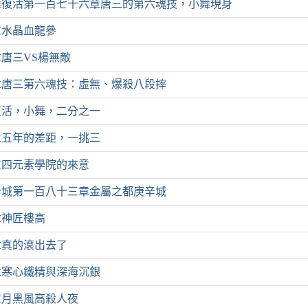
舞復活第一百七十六章唐三的第六魂技，小舞現身
章水晶血龍參
唐三VS楊無敵
章唐三第六魂技：虛無、爆殺八段摔
復活，小舞，二分之一
章五年的差距，一挑三
章四元素學院的來意
辛城第一百八十三章金屬之都庚辛城
章神匠樓高
章真的滾出去了
章寒心鐵精與深海沉銀
章月黑風高殺人夜