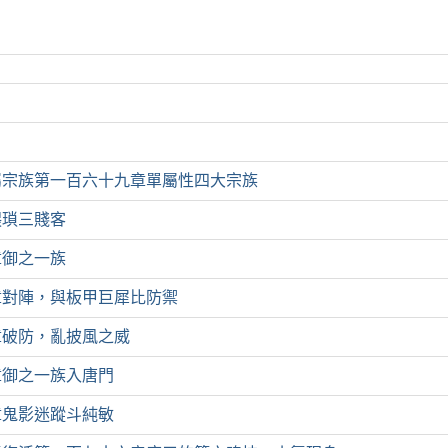
屬宗族第一百六十九章單屬性四大宗族
猥瑣三賤客
章御之一族
章對陣，與板甲巨犀比防禦
章破防，亂披風之威
章御之一族入唐門
章鬼影迷蹤斗純敏