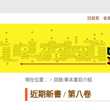
跳
:::上側區塊
教育部華文視障電子圖書館
到
主
回首頁
會
要
內
容
華文視障電子圖書網
:::中央區塊
現在位置： > 目錄/單本書目介紹
近期新書 / 第八卷