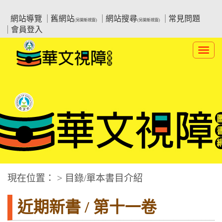
跳
:::上側區塊
教育部華文視障電子圖書館
到
網站導覽
舊網站
網站搜尋
常見問題
(另開新視窗)
(另開新視窗)
主
會員登入
要
內
Toggl
容
navig
華文視障電子圖書網
:::中央區塊
現在位置： > 目錄/單本書目介紹
近期新書 / 第十一卷