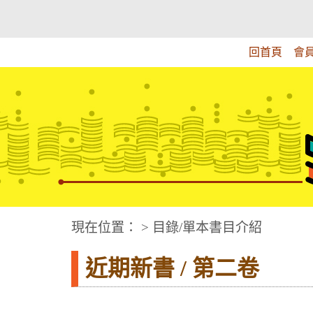
跳
:::上側區塊
教育部華文視障電子圖書館
到
主
回首頁
會
要
內
容
華文視障電子圖書網
:::中央區塊
現在位置： > 目錄/單本書目介紹
近期新書 / 第二卷