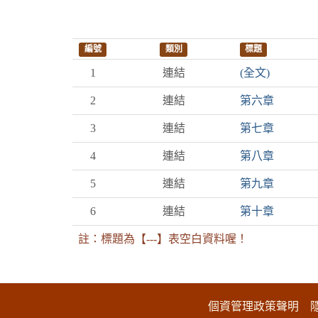
編號
類別
標題
1
連結
(全文)
2
連結
第六章
3
連結
第七章
4
連結
第八章
5
連結
第九章
6
連結
第十章
註：標題為【---】表空白資料喔！
:::下側區塊
個資管理政策聲明