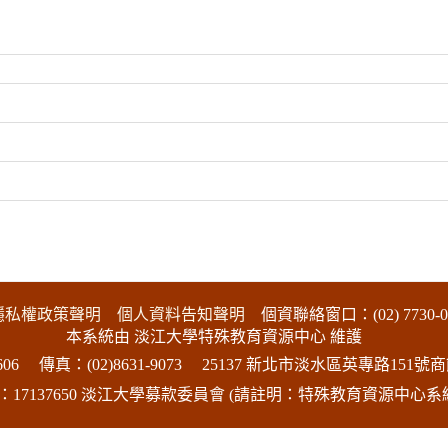
隱私權政策聲明
個人資料告知聲明
個資聯絡窗口：(02) 7730-0
本系統由 淡江大學特殊教育資源中心 維護
06
傳真：(02)8631-9073
25137 新北市淡水區英專路151號商
17137650 淡江大學募款委員會 (請註明：特殊教育資源中心系