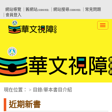
跳
:::上側區塊
教育部華文視障電子圖書館
到
網站導覽
舊網站
網站搜尋
常見問題
(另開新視窗)
(另開新視窗)
主
會員登入
要
內
Toggl
容
navig
華文視障電子圖書網
:::中央區塊
現在位置： > 目錄/單本書目介紹
近期新書