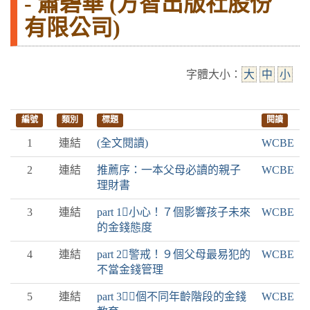
- 蕭碧華 (方智出版社股份
有限公司)
字體大小：
大
中
小
編號
類別
標題
閱讀
1
連結
(全文閱讀)
WCBE
2
連結
推薦序：一本父母必讀的親子
WCBE
理財書
3
連結
part 1小心！７個影響孩子未來
WCBE
的金錢態度
4
連結
part 2警戒！９個父母最易犯的
WCBE
不當金錢管理
5
連結
part 3４個不同年齡階段的金錢
WCBE