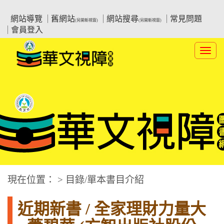
跳
:::上側區塊
教育部華文視障電子圖書館
到
網站導覽
舊網站
網站搜尋
常見問題
(另開新視窗)
(另開新視窗)
主
會員登入
要
內
Toggl
容
navig
華文視障電子圖書網
:::中央區塊
現在位置： > 目錄/單本書目介紹
近期新書 / 全家理財力量大