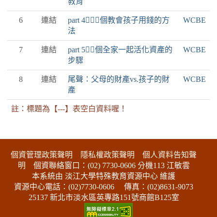
教育
6
連結
part 4１０個教會孩子用錢的方
WCBE
法
7
連結
part 5４個全家一起活化資產的
WCBE
步驟
8
連結
尾聲：父母的財產vs.孩子的財
WCBE
產
註：標題為【---】表空白資料喔！
:::下側區塊
個資管理政策聲明
隱私權政策聲明
個人資料告知聲
明
個資聯絡窗口：(02) 7730-0606 分機113 江敏雲
本系統由 淡江大學特殊教育資源中心 維護
資源中心電話：(02)7730-0606
傳真：(02)8631-9073
25137 新北市淡水區英專路151號商館B125室