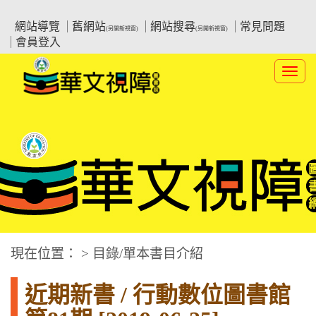
跳
:::上側區塊
教育部華文視障電子圖書館
到
網站導覽
舊網站
網站搜尋
常見問題
(另開新視窗)
(另開新視窗)
主
會員登入
要
內
Toggl
容
navig
華文視障電子圖書網
:::中央區塊
現在位置： > 目錄/單本書目介紹
近期新書 / 行動數位圖書館