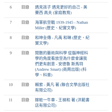
6
目錄
遇見孩子 遇見更好的自己 - 美
賽西 高夫 (家庭教育)
7
目錄
海軍航空戰 1939-1945 - Nathan
Miller (歷史、紀實文學)
8
目錄
和珅全傳 - 凡禹 和琳 (歷史、紀
實文學)
9
目錄
閒散的藝術與科學 從腦神經科
學的角度看放空為什麼會讓我
們更有創意 - 安德魯 斯馬特
(Andrew Smart) (商周出版) (科
學、科普)
10
目錄
賴索 - 黃凡 著 (聯合文學出版社
有限公司)
11
目錄
嫁粧一牛車 - 王禎和 著 (洪範書
店有限公司)