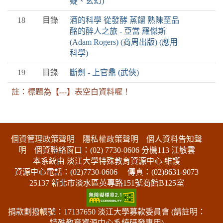
疑、玄幻)
18
目錄
酒的科學 從發酵 蒸餾 熟陳至品
酩的醉人之旅 - 亞當 羅傑斯
(Adam Rogers) (商周出版) (應用
科學)
19
目錄
斷劍 - 上官鼎 (武俠)
註：標題為【---】表空白資料喔！
:::下側區塊
個資管理政策聲明
隱私權政策聲明
個人資料告知聲
明
個資聯絡窗口：(02) 7730-0606 分機113 江敏雲
本系統由 淡江大學特殊教育資源中心 維護
資源中心電話：(02)7730-0606
傳真：(02)8631-9073
25137 新北市淡水區英專路151號商館B125室
捐款劃撥帳號：17137650 淡江大學募款委員會 (請註明：
特殊教育資源中心系統研發專用)