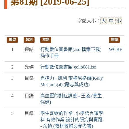
第81期 [2019-06-25]
字體大小：
大
中
小
編號
類別
標題
閱讀
1
連結
行動數位圖書館(.iso 檔案下載)
WCBE
操作手冊
2
光碟
行動數位圖書館 golib081.iso
3
目錄
自控力 - 凱利 麥格尼格爾(Kelly
McGonigal) (勵志與成功)
4
目錄
高血壓的對症調養 - 王淼 (養生
保健)
5
目錄
學生喜歡的作業--小學語言類學
科 有效作業 設計的研究與實踐
- 余禎 (教材教輔與參考書)