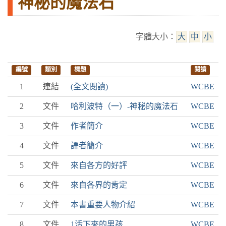
神秘的魔法石
字體大小：
大
中
小
編號
類別
標題
閱讀
1
連結
(全文閱讀)
WCBE
2
文件
哈利波特（一）-神秘的魔法石
WCBE
3
文件
作者簡介
WCBE
4
文件
譯者簡介
WCBE
5
文件
來自各方的好評
WCBE
6
文件
來自各界的肯定
WCBE
7
文件
本書重要人物介紹
WCBE
8
文件
1活下來的男孩
WCBE