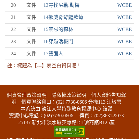
20
文件
13尋找尼勒.勒梅
WCBE
21
文件
14挪威脊背龍蘿蔔
WCBE
22
文件
15禁忌的森林
WCBE
23
文件
16穿越活板門
WCBE
24
文件
17雙面人
WCBE
註：標題為【---】表空白資料喔！
:::下側區塊
個資管理政策聲明
隱私權政策聲明
個人資料告知聲
明
個資聯絡窗口：(02) 7730-0606 分機113 江敏雲
本系統由 淡江大學特殊教育資源中心 維護
資源中心電話：(02)7730-0606
傳真：(02)8631-9073
25137 新北市淡水區英專路151號商館B125室