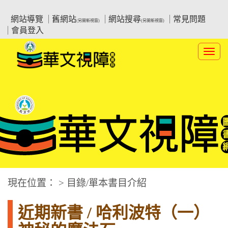
跳
:::上側區塊
教育部華文視障電子圖書館
到
網站導覽
舊網站
網站搜尋
常見問題
(另開新視窗)
(另開新視窗)
主
會員登入
要
內
Toggl
容
navig
華文視障電子圖書網
:::中央區塊
現在位置： > 目錄/單本書目介紹
近期新書 / 哈利波特（一）