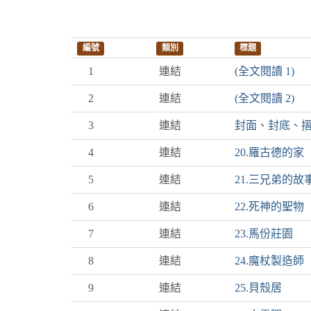
編號
類別
標題
1
連結
(全文閱讀 1)
2
連結
(全文閱讀 2)
3
連結
封面、封底、
4
連結
20.羅古德的家
5
連結
21.三兄弟的故
6
連結
22.死神的聖物
7
連結
23.馬份莊園
8
連結
24.魔杖製造師
9
連結
25.貝殼居