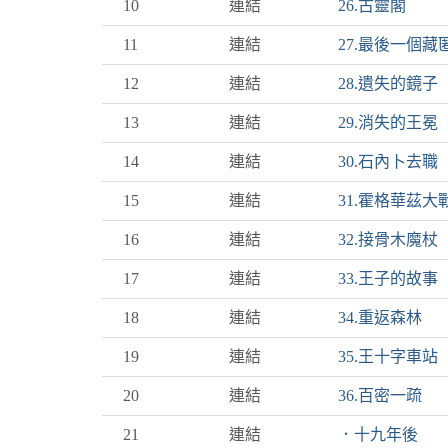
10
連結
26.古靈閣
11
連結
27.最後一個藏
12
連結
28.遺失的鏡子
13
連結
29.消失的王冕
14
連結
30.石內卜去職
15
連結
31.霍格華茲大
16
連結
32.接骨木魔杖
17
連結
33.王子的故事
18
連結
34.重返森林
19
連結
35.王十字車站
20
連結
36.百密一疏
21
連結
．十九年後