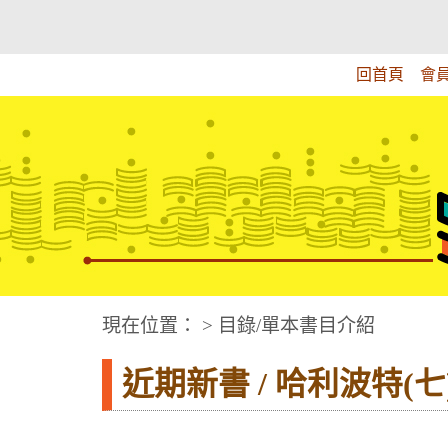
跳
:::上側區塊
教育部華文視障電子圖書館
到
主
回首頁
會
要
內
容
華文視障電子圖書網
:::中央區塊
現在位置： > 目錄/單本書目介紹
近期新書 / 哈利波特(七