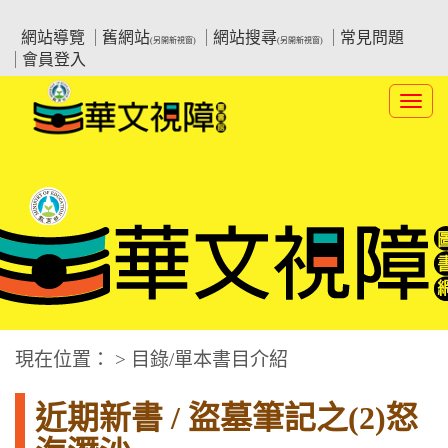
跳
:::上側區塊
教育部華文視障電子圖書館
到
網站導覽
舊網站
網站搜尋
常見問題
(另開新視窗)
(另開新視窗)
主
會員登入
要
內
Toggl
容
navig
華文視障電子圖書網
:::中央區塊
現在位置： > 目錄/單本書目介紹
近期新書 / 盜墓筆記之(2)怒