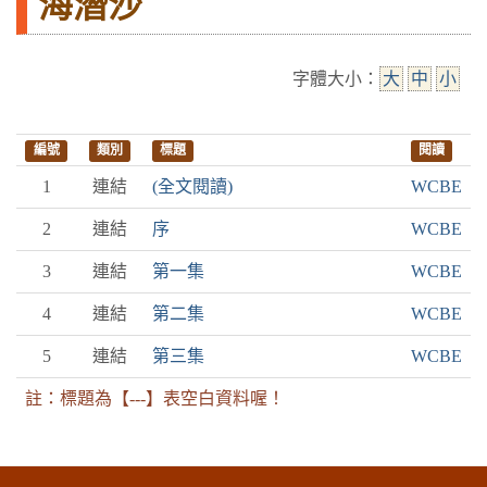
海潛沙
字體大小：
大
中
小
編號
類別
標題
閱讀
1
連結
(全文閱讀)
WCBE
2
連結
序
WCBE
3
連結
第一集
WCBE
4
連結
第二集
WCBE
5
連結
第三集
WCBE
註：標題為【---】表空白資料喔！
:::下側區塊