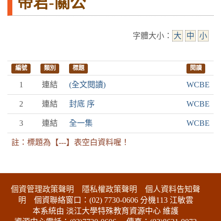
帝君-關公
字體大小：
大
中
小
編號
類別
標題
閱讀
1
連結
(全文閱讀)
WCBE
2
連結
封底 序
WCBE
3
連結
全一集
WCBE
註：標題為【---】表空白資料喔！
:::下側區塊
個資管理政策聲明
隱私權政策聲明
個人資料告知聲
明
個資聯絡窗口：(02) 7730-0606 分機113 江敏雲
本系統由 淡江大學特殊教育資源中心 維護