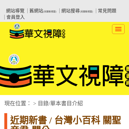
跳
:::上側區塊
教育部華文視障電子圖書館
到
網站導覽
舊網站
網站搜尋
常見問題
(另開新視窗)
(另開新視窗)
主
會員登入
要
內
Toggl
容
navig
華文視障電子圖書網
:::中央區塊
現在位置： > 目錄/單本書目介紹
近期新書 / 台灣小百科 關聖