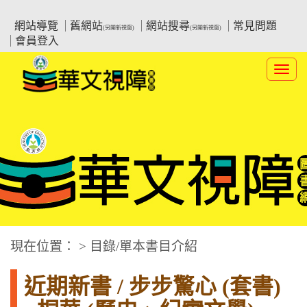
跳
:::上側區塊
教育部華文視障電子圖書館
到
網站導覽
舊網站
網站搜尋
常見問題
(另開新視窗)
(另開新視窗)
主
會員登入
要
內
Toggl
容
navig
華文視障電子圖書網
:::中央區塊
現在位置： > 目錄/單本書目介紹
近期新書 / 步步驚心 (套書)