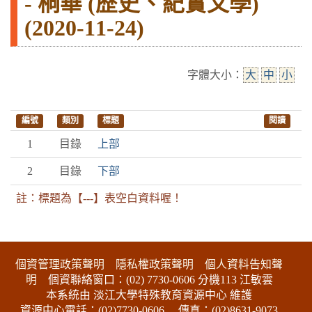
- 桐華 (歷史、紀實文學)
(2020-11-24)
字體大小：
大
中
小
編號
類別
標題
閱讀
1
目錄
上部
2
目錄
下部
註：標題為【---】表空白資料喔！
:::下側區塊
個資管理政策聲明
隱私權政策聲明
個人資料告知聲
明
個資聯絡窗口：(02) 7730-0606 分機113 江敏雲
本系統由 淡江大學特殊教育資源中心 維護
資源中心電話：(02)7730-0606
傳真：(02)8631-9073