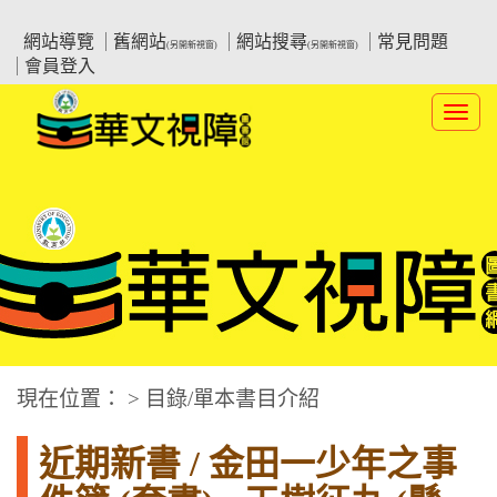
跳
:::上側區塊
教育部華文視障電子圖書館
到
網站導覽
舊網站
網站搜尋
常見問題
(另開新視窗)
(另開新視窗)
主
會員登入
要
內
Toggl
容
navig
華文視障電子圖書網
:::中央區塊
現在位置： > 目錄/單本書目介紹
近期新書 / 金田一少年之事