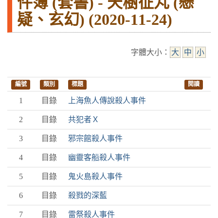
件簿 (套書) - 天樹征丸 (懸
疑、玄幻) (2020-11-24)
字體大小：
大
中
小
編號
類別
標題
閱讀
1
目錄
上海魚人傳說殺人事件
2
目錄
共犯者Ｘ
3
目錄
邪宗館殺人事件
4
目錄
幽靈客船殺人事件
5
目錄
鬼火島殺人事件
6
目錄
殺戮的深藍
7
目錄
雷祭殺人事件