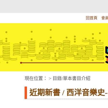
跳
:::上側區塊
教育部華文視障電子圖書館
到
主
回首頁
會
要
內
容
華文視障電子圖書網
:::中央區塊
現在位置： > 目錄/單本書目介紹
近期新書 / 西洋音樂史