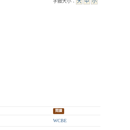
字體大小：
大
中
小
閱讀
WCBE