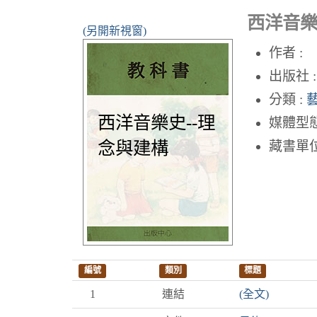
西洋音樂
(另開新視窗)
作者 :
出版社 :
分類 :
西洋音樂史--理
媒體型態
念與建構
藏書單位
編號
類別
標題
1
連結
(全文)