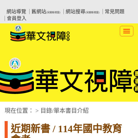
跳
:::上側區塊
教育部華文視障電子圖書館
到
網站導覽
舊網站
網站搜尋
常見問題
(另開新視窗)
(另開新視窗)
主
會員登入
要
內
Toggl
容
navig
華文視障電子圖書網
:::中央區塊
現在位置： > 目錄/單本書目介紹
近期新書 / 114年國中教育