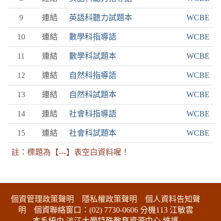
9
連結
英語科聽力試題本
WCBE
10
連結
數學科指導語
WCBE
11
連結
數學科試題本
WCBE
12
連結
自然科指導語
WCBE
13
連結
自然科試題本
WCBE
14
連結
社會科指導語
WCBE
15
連結
社會科試題本
WCBE
註：標題為【---】表空白資料喔！
:::下側區塊
個資管理政策聲明
隱私權政策聲明
個人資料告知聲
明
個資聯絡窗口：(02) 7730-0606 分機113 江敏雲
本系統由 淡江大學特殊教育資源中心 維護