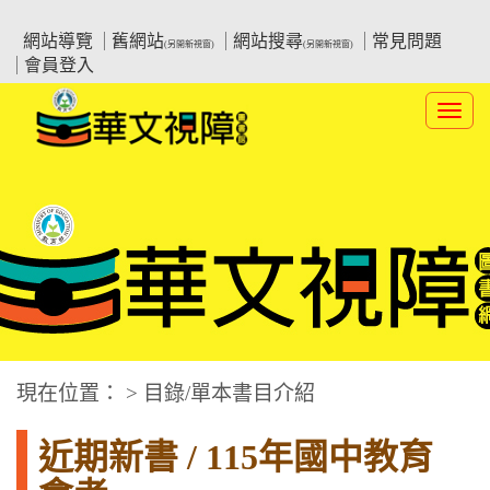
跳
:::上側區塊
教育部華文視障電子圖書館
到
網站導覽
舊網站
網站搜尋
常見問題
(另開新視窗)
(另開新視窗)
主
會員登入
要
內
Toggl
容
navig
華文視障電子圖書網
:::中央區塊
現在位置： > 目錄/單本書目介紹
近期新書 / 115年國中教育