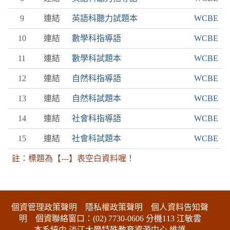
9
連結
英語科聽力試題本
WCBE
10
連結
數學科指導語
WCBE
11
連結
數學科試題本
WCBE
12
連結
自然科指導語
WCBE
13
連結
自然科試題本
WCBE
14
連結
社會科指導語
WCBE
15
連結
社會科試題本
WCBE
註：標題為【---】表空白資料喔！
:::下側區塊
個資管理政策聲明
隱私權政策聲明
個人資料告知聲
明
個資聯絡窗口：(02) 7730-0606 分機113 江敏雲
本系統由 淡江大學特殊教育資源中心 維護