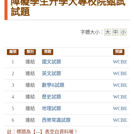
障礙學生升學大專校院甄試
試題
字體大小：
大
中
小
編號
類別
標題
閱讀
1
連結
國文試題
WCBE
2
連結
英文試題
WCBE
3
連結
數學B試題
WCBE
4
連結
歷史試題
WCBE
5
連結
地理試題
WCBE
6
連結
西樂常識試題
WCBE
註：標題為【---】表空白資料喔！