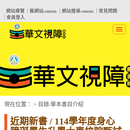
跳
:::上側區塊
教育部華文視障電子圖書館
到
網站導覽
舊網站
網站搜尋
常見問題
(另開新視窗)
(另開新視窗)
主
會員登入
要
內
Toggl
容
navig
華文視障電子圖書網
:::中央區塊
現在位置： > 目錄/單本書目介紹
近期新書 / 114學年度身心