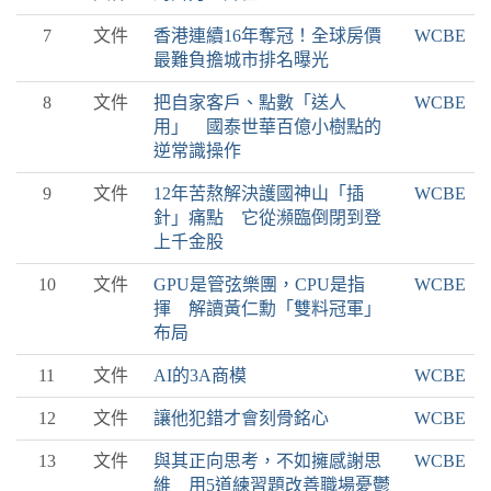
7
文件
香港連續16年奪冠！全球房價
WCBE
最難負擔城市排名曝光
8
文件
把自家客戶、點數「送人
WCBE
用」 國泰世華百億小樹點的
逆常識操作
9
文件
12年苦熬解決護國神山「插
WCBE
針」痛點 它從瀕臨倒閉到登
上千金股
10
文件
GPU是管弦樂團，CPU是指
WCBE
揮 解讀黃仁勳「雙料冠軍」
布局
11
文件
AI的3A商模
WCBE
12
文件
讓他犯錯才會刻骨銘心
WCBE
13
文件
與其正向思考，不如擁感謝思
WCBE
維 用5道練習題改善職場憂鬱