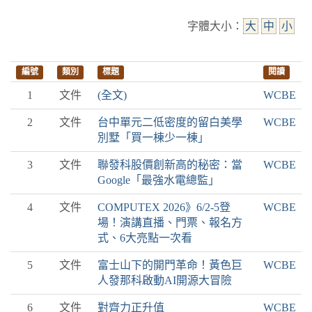
字體大小：
大
中
小
編號
類別
標題
閱讀
1
文件
(全文)
WCBE
2
文件
台中單元二低密度的留白美學
WCBE
別墅「買一棟少一棟」
3
文件
聯發科股價創新高的秘密：當
WCBE
Google「最強水電總監」
4
文件
COMPUTEX 2026》6/2-5登
WCBE
場！演講直播、門票、報名方
式、6大亮點一次看
5
文件
富士山下的開門革命！黃色巨
WCBE
人發那科啟動AI開源大冒險
6
文件
對齊力正升值
WCBE